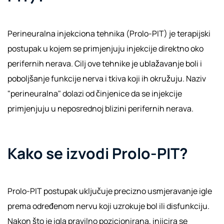
Perineuralna injekciona tehnika (Prolo-PIT) je terapijski
postupak u kojem se primjenjuju injekcije direktno oko
perifernih nerava. Cilj ove tehnike je ublažavanje boli i
poboljšanje funkcije nerva i tkiva koji ih okružuju. Naziv
"perineuralna" dolazi od činjenice da se injekcije
primjenjuju u neposrednoj blizini perifernih nerava.
Kako se izvodi Prolo-PIT?
Prolo-PIT postupak uključuje precizno usmjeravanje igle
prema određenom nervu koji uzrokuje bol ili disfunkciju.
Nakon što je igla pravilno pozicionirana, injicira se