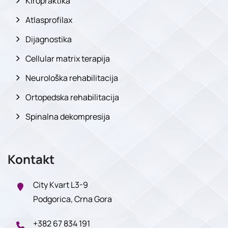
Kiropraktika
Atlasprofilax
Dijagnostika
Cellular matrix terapija
Neurološka rehabilitacija
Ortopedska rehabilitacija
Spinalna dekompresija
Kontakt
City Kvart L3-9
Podgorica, Crna Gora
+382 67 834 191