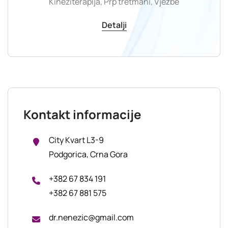
Kineziterapija, Prp tretmani, Vježbe
Detalji
Kontakt informacije
City Kvart L3-9
Podgorica, Crna Gora
+382 67 834 191
+382 67 881 575
dr.nenezic@gmail.com