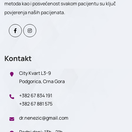
metoda kao i posvećenost svakom pacijentu su ključ
povjerenja naših pacijenata.
Kontakt
City Kvart L3-9
Podgorica, Crna Gora
+382 67 834 191
+382 67 881 575
dr.nenezic@gmail.com